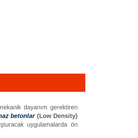
sek mekanik dayanım gerektiren
maz betonlar
(Low Density)
şturacak uygulamalarda ön