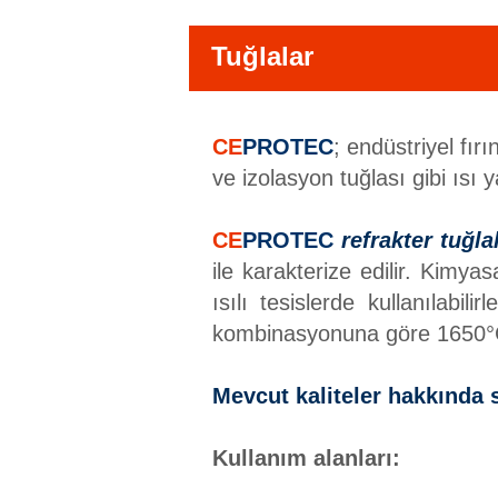
Tuğlalar
CE
PROTEC
; endüstriyel fır
ve izolasyon tuğlası gibi ısı y
CE
PROTEC
refrakter tuğla
ile karakterize edilir. Kim
ısılı tesislerde kullanılabi
kombinasyonuna göre 1650°C’
Mevcut kaliteler hakkında s
Kullanım alanları: