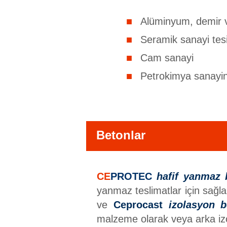
Alüminyum, demir ve 
Seramik sanayi tesi
Cam sanayi
Petrokimya sanayind
Betonlar
CE
PROTEC
hafif yanmaz 
yanmaz teslimatlar için sağl
ve
Ceprocast
izolasyon b
malzeme olarak veya arka izo