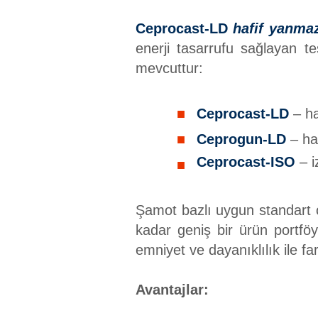
Ceprocast-LD
hafif yanma
enerji tasarrufu sağlayan te
mevcuttur:
Ceprocast-LD
– ha
Ceprogun-LD
– ha
Ceprocast-ISO
– 
Şamot bazlı uygun standart o
kadar geniş bir ürün portf
emniyet ve dayanıklılık ile 
Avantajlar: