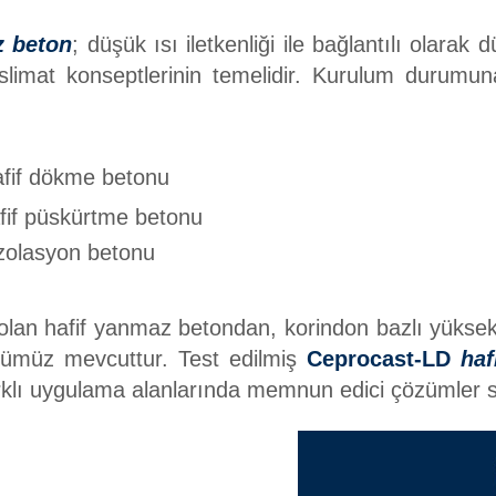
z beton
; düşük ısı iletkenliği ile bağlantılı olara
slimat konseptlerinin temelidir. Kurulum durumuna
fif dökme betonu
fif püskürtme betonu
izolasyon betonu
lan hafif yanmaz betondan, korindon bazlı yüksek 
öyümüz mevcuttur. Test edilmiş
Ceprocast-LD
haf
farklı uygulama alanlarında memnun edici çözümler s