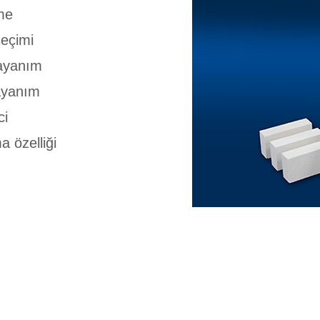
me
eçimi
ayanım
ayanım
ci
 özelliği